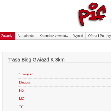
Zawody
Aktualności
Kalendarz zawodów
Wyniki
Oferta i Pol. pr
Trasa Bieg Gwiazd K 3km
1 okrążeń
Długość
HD
MC
TC