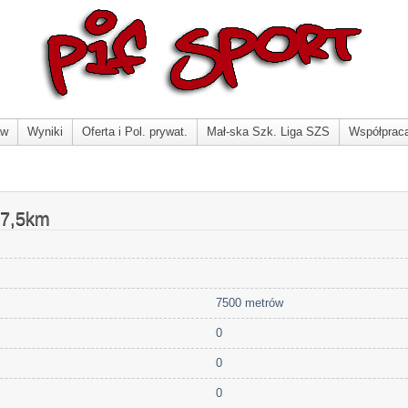
ów
Wyniki
Oferta i Pol. prywat.
Mał-ska Szk. Liga SZS
Współprac
 7,5km
7500 metrów
0
0
0