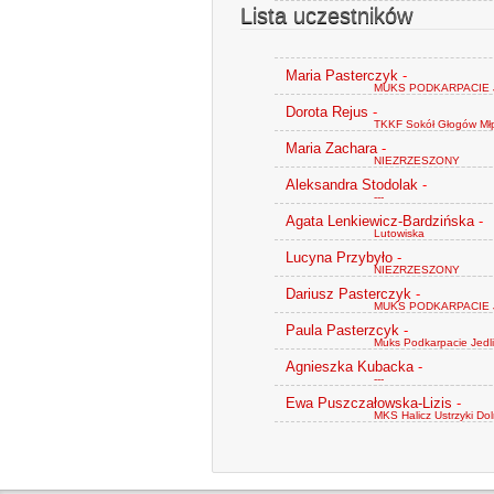
Lista uczestników
Maria Pasterczyk
-
MUKS PODKARPACIE 
Dorota Rejus
-
TKKF Sokół Głogów Mł
Maria Zachara
-
NIEZRZESZONY
Aleksandra Stodolak
-
---
Agata Lenkiewicz-Bardzińska
-
Lutowiska
Lucyna Przybyło
-
NIEZRZESZONY
Dariusz Pasterczyk
-
MUKS PODKARPACIE 
Paula Pasterzcyk
-
Muks Podkarpacie Jed
Agnieszka Kubacka
-
---
Ewa Puszczałowska-Lizis
-
MKS Halicz Ustrzyki Do