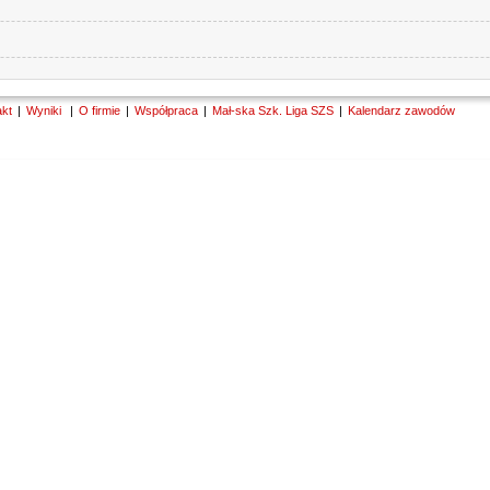
akt
Wyniki
O firmie
Współpraca
Mał-ska Szk. Liga SZS
Kalendarz zawodów