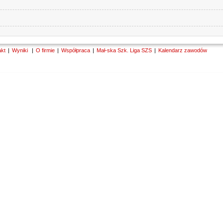
akt
Wyniki
O firmie
Współpraca
Mał-ska Szk. Liga SZS
Kalendarz zawodów